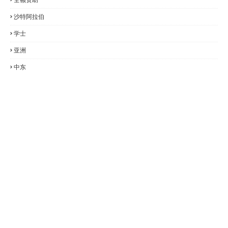
沙特阿拉伯
学士
亚洲
中东